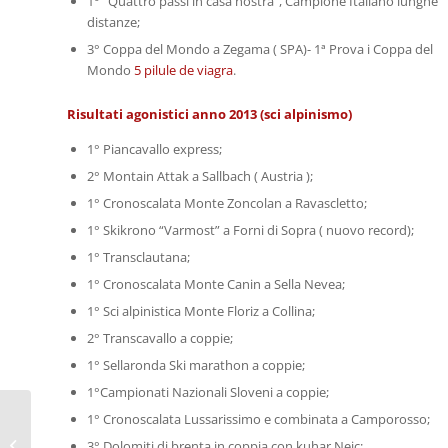
1° “Quattro passi in casa nostra”, Campione Italiano lunghe
distanze;
3° Coppa del Mondo a Zegama ( SPA)- 1ª Prova i Coppa del
Mondo
5 pilule de viagra
.
Risultati agonistici anno 2013 (sci alpinismo)
1° Piancavallo express;
2° Montain Attak a Sallbach ( Austria );
1° Cronoscalata Monte Zoncolan a Ravascletto;
1° Skikrono “Varmost” a Forni di Sopra ( nuovo record);
1° Transclautana;
1° Cronoscalata Monte Canin a Sella Nevea;
1° Sci alpinistica Monte Floriz a Collina;
2° Transcavallo a coppie;
1° Sellaronda Ski marathon a coppie;
1°Campionati Nazionali Sloveni a coppie;
1° Cronoscalata Lussarissimo e combinata a Camporosso;
Marco de Gasperi
3° Dolomiti di brenta in coppia con kuhar Nejc;