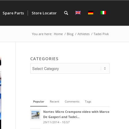
Spare Parts
Store Locator
You are here:
Home
/
Blog
/
Athletes
/
Tadei Pivk
CATEGORIES
Popular
Recent
Comments
Tags
Nortec Micro Crampons video with Marco
De Gasperi and Tadei...
29/11/2014 - 10:57